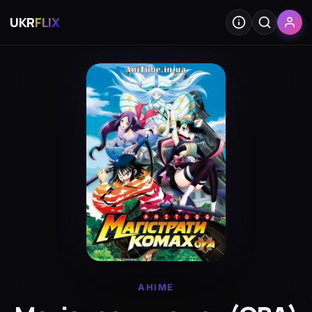
UKR
FLIX
АНІМЕ