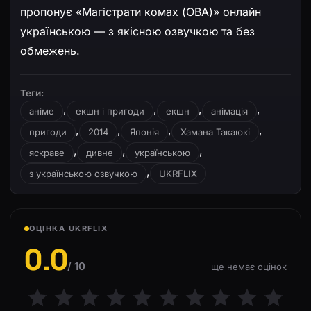
пропонує «Магістрати комах (ОВА)» онлайн
українською — з якісною озвучкою та без
обмежень.
Теги:
,
,
,
,
аніме
екшн і пригоди
екшн
анімація
,
,
,
,
пригоди
2014
Японія
Хамана Такаюкі
,
,
,
яскраве
дивне
українською
,
з українською озвучкою
UKRFLIX
ОЦІНКА UKRFLIX
0.0
/ 10
ще немає оцінок