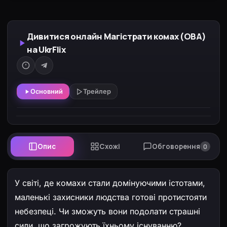
Дивитися онлайн Магістрати комах (ОВА)
на UkrFlix
Основний
Трейлер
Опис
Схожі
Обговорення
0
У світі, де комахи стали домінуючими істотами,
маленькі захисники людства готові протистояти
небезпеці. Чи зможуть вони подолати страшні
сили, що загрожують їхньому існуванню?