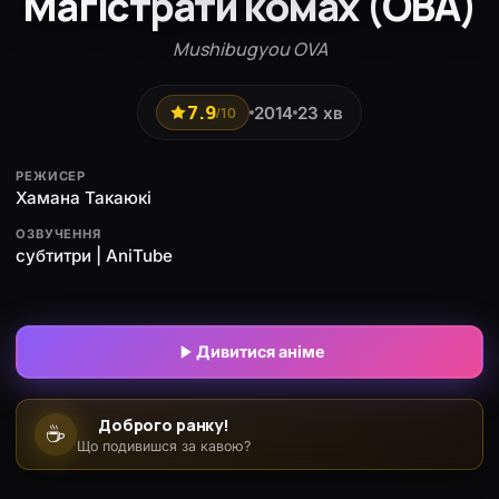
Магістрати комах (ОВА)
Mushibugyou OVA
7.9
2014
23 хв
/10
РЕЖИСЕР
Хамана Такаюкі
ОЗВУЧЕННЯ
субтитри | AniTube
Дивитися аніме
Доброго ранку!
☕
Що подивишся за кавою?