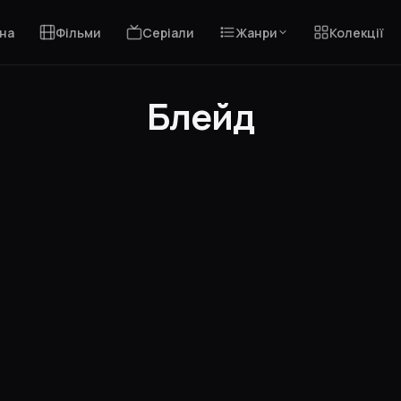
на
Фільми
Серіали
Жанри
Колекції
Блейд