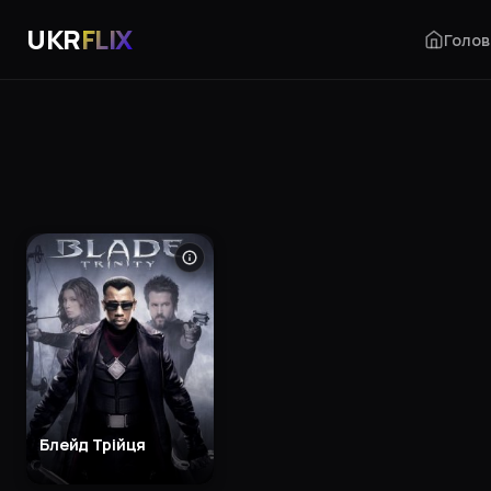
UKR
FLIX
Голов
Блейд Трійця