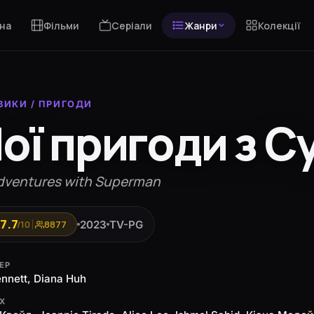
на
Фільми
Серіали
Жанри
Колекції
ВИКИ
/
ПРИГОДИ
ої пригоди з 
dventures with Superman
7.7
2023
TV-PG
/10
8877
ЕР
nnett, Diana Huh
ЯХ