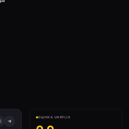
йра
ОЦІНКА UKRFLIX