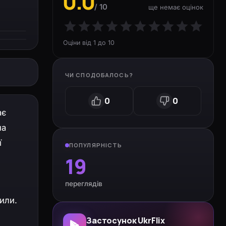
0.0
/ 10
ще немає оцінок
Оціни від 1 до 10
ЧИ СПОДОБАЛОСЬ?
0
0
ає
на
ї
ПОПУЛЯРНІСТЬ
19
переглядів
или.
Застосунок UkrFlix