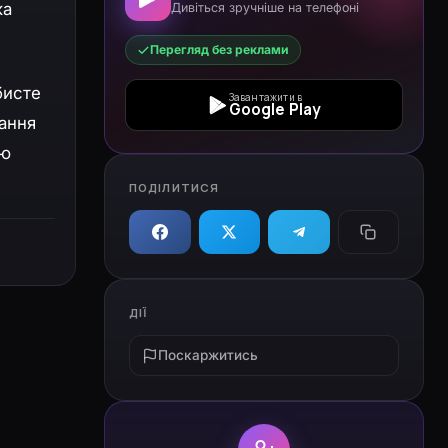
ка
Дивіться зручніше на телефоні
Перегляд без реклами
бисте
Завантажити в
Google Play
тання
ою
ПОДІЛИТИСЯ
ДІЇ
Поскаржитись