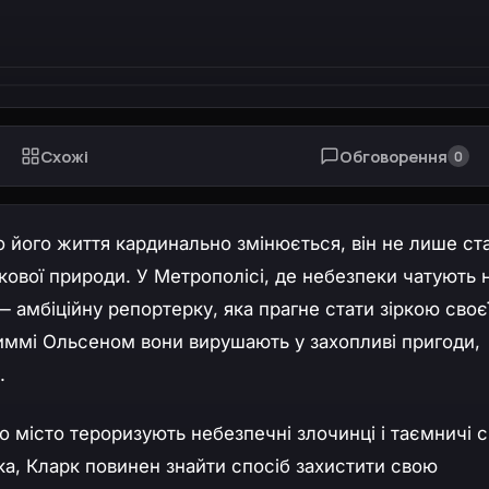
Схожі
Обговорення
0
о його життя кардинально змінюється, він не лише ст
кової природи. У Метрополісі, де небезпеки чатують 
 амбіційну репортерку, яка прагне стати зіркою своє
иммі Ольсеном вони вирушають у захопливі пригоди,
.
що місто тероризують небезпечні злочинці і таємничі с
ака, Кларк повинен знайти спосіб захистити свою