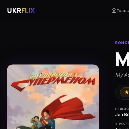
UKR
FLIX
Голов
БОЙО
М
My A
РЕЖИС
Jen Be
У РОЛ