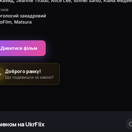
вейд, Jeannie Tirado, Alice Lee, Ishmel Sahid, Кіана Меде
ЕННЯ
оголосий закадровий
roFilm, Matsura
Дивитися фільм
Доброго ранку!
☕
Що подивишся за кавою?
еном на UkrFlix