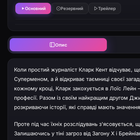
Основний
Резервний
Трейлер
Опис
Коли простий журналіст Кларк Кент відчуває, щ
Суперменом, а й відкриває таємниці своєї загад
кожному кроці, Кларк закохується в Лоїс Лейн —
професії. Разом із своїм найкращим другом Дж
розкриваючи історії, які справді мають значення
Проте під час їхніх розслідувань з'ясовується, 
Залишаючись у тіні загроз від Загону X і Брейні