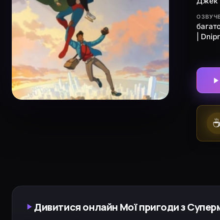
Джек К
ОЗВУЧ
багат
| Dnip
Дивитися онлайн Мої пригоди з Суперм