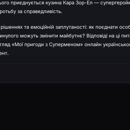
 нього приєднується кузина Кара Зор-Ел — супергерой
оротьбу за справедливість.
рішеннях та емоційній заплутаності: як поєднати осо
инулого можуть змінити майбутнє? Відповіді на ці пи
егляд «Мої пригоди з Суперменом» онлайн українськ
ент.