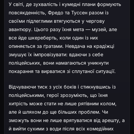
У світі, де зухвалість і кумедні плани формують
повсякденність, Фредо та Туссен разом із
своїми підлеглими втягуються у чергову
авантюру. Цього разу їхня мета — музей, але
все йде шкереберть, коли один із них
опиняється за ґратами. Невдача на крадіжці
змушує їх імпровізувати: вдаючи з себе
поліцейських, вони намагаються уникнути
покарання та вирватися зі сплутаної ситуації.
Відчуваючи тиск з усіх боків і стикнувшись із
поліцейськими, герої зрозуміють, що їхня
хитрість може стати не лише рятівним колом,
але й шляхом до ще більших проблем. Чи
зможуть вони не лише врятуватися від арешту, а
й вийти сухими з води після всіх комедійних