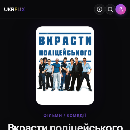
UKR
FLIX
ФІЛЬМИ
/
КОМЕДІЇ
Вкрасти поліцейського