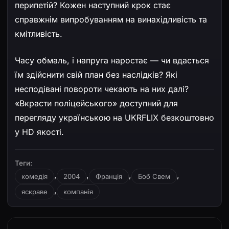
перипетій? Кожен наступний крок стає
справжнім випробуванням на винахідливість та
кмітливість.
Часу обмаль, і напруга наростає — чи вдасться
їм здійснити свій план без наслідків? Які
несподівані повороти чекають на них далі?
«Вкрасти поліцейського» доступний для
перегляду українською на UKRFLIX безкоштовно
у HD якості.
Теги:
,
,
,
,
комедія
2004
Франція
Боб Свем
,
яскраве
компанія