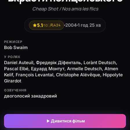
Cheap Shot / Nos amis les flics
5.1
2004
1 год 25 хв
/10
424
РЕЖИСЕР
Bob Swaim
У РОЛЯХ
Daniel Auteuil, Фредерік Діфенталь, Lorànt Deutsch,
Pascal Elbé, Едуард Монтут, Armelle Deutsch, Atmen
Kelif, François Levantal, Christophe Alévêque, Hippolyte
Girardot
ОЗВУЧЕННЯ
двоголосий закадровий
Дивитися фільм