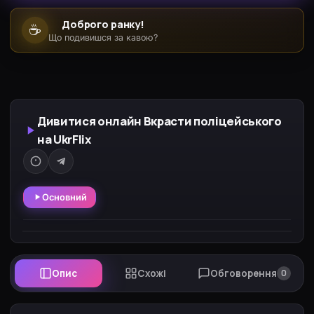
Доброго ранку!
☕
Що подивишся за кавою?
Дивитися онлайн Вкрасти поліцейського
на UkrFlix
Основний
Опис
Схожі
Обговорення
0