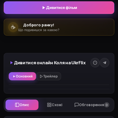
Коля не розуміє ні слова по-чеськи, а його
Дивитися фільм
вихователь не говорить по-російськи. Їх чекає
важкий шлях до розуміння, - шлях, повний
Доброго ранку!
☕
забавних непорозумінь, веселих і сумних пригод,
Що подивишся за кавою?
посмішок і любові...
Дивитися онлайн Коля на UkrFlix
Основний
Трейлер
Опис
Схожі
Обговорення
0