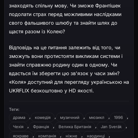
знаходять спільну мову. Чи зможе Франтішек
подолати страх перед можливими наслідками
свого фальшивого шлюбу та знайти шлях до
щастя разом із Колею?
Відповідь на це питання залежить від того, чи
зможуть вони протистояти викликам системи і
знайти справжню родину один в одному. Чи
вдасться їм зберегти цю зв'язок у часи змін?
«Коля» доступний для перегляду українською на
UKRFLIX безкоштовно у HD якості.
Теги:
,
,
,
,
,
драма
комедія
музичний
мюзикл
1996
,
,
,
,
Чехія
Франція
Велика Британія
Jan Sverák
,
,
,
,
яскраве
компанія
ніжне
наодинці