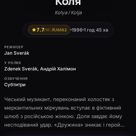
Коля
Kolya / Kolja
7.7
1996
1 год 45 хв
/10
16562
РЕЖИСЕР
Jan Sverák
У РОЛЯХ
Zdenek Sverák, Андрій Халімон
ОЗВУЧЕННЯ
Субтитри
Чеський музикант, переконаний холостяк з
меркантильних міркувань вступає в фіктивний
шлюб з російською жінкою. Доля завдає йому
несподіваний удар. «Дружина» зникає і герой
змушений дбати про її п'ятирічного сина Колю.