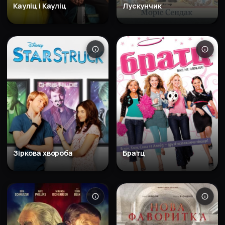
Кауліц і Кауліц
Лускунчик
Зіркова хвороба
Братц