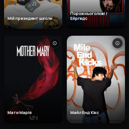
Порожньоголові /
Мій президент школи
Ейргедс
Мати Марія
Майл Енд Кікс