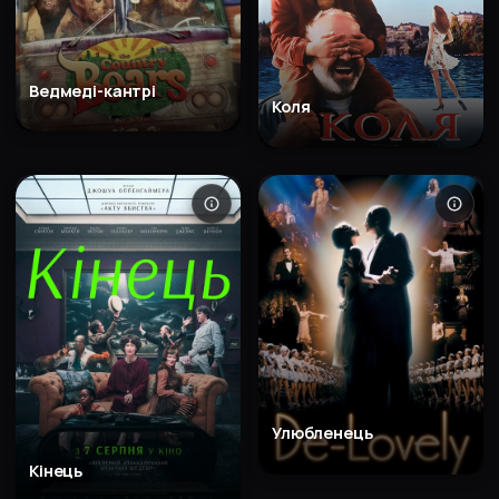
Ведмеді-кантрі
Коля
Улюбленець
Кінець