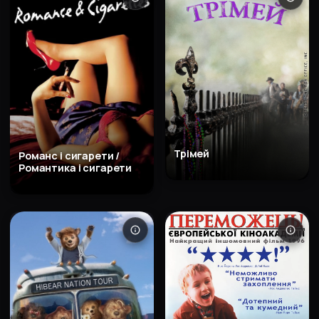
Трімей
Романс і сигарети /
Романтика і сигарети