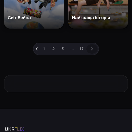
Світ Вейна
Найкраща історія
1
2
3
...
17
UKR
FLIX