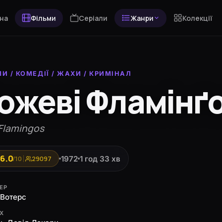
на
Фільми
Серіали
Жанри
Колекції
МИ
/
КОМЕДІЇ
/
ЖАХИ
/
КРИМІНАЛ
ожеві Фламінґ
 Flamingos
6.0
1972
1 год 33 хв
/10
29097
ЕР
Вотерс
ЯХ