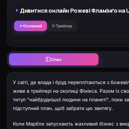
Дивитися онлайн Рожеві Фламінґо на U
Основний
Трейлер
Опис
У світі, де влада і бруд переплітаються з боже
живе в трейлері на околиці Фінікса. Разом із 
титул "найбруднішої людини на планеті", поки з
підступний план, щоб забрати цю звитягу.
Коли Марбли запускають жахливий бізнес з викр