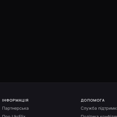
ІНФОРМАЦІЯ
ДОПОМОГА
Партнерська
Служба підтримк
Про UkrFlix
Політика конфіде