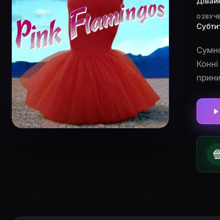
Дівай
ОЗВУЧ
Субти
Сумно
Конні
приниз
