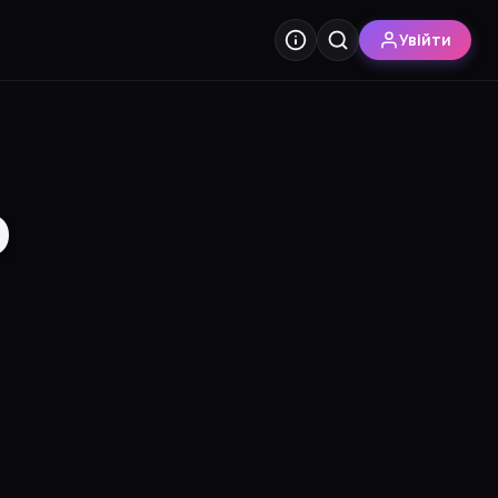
Увійти
о