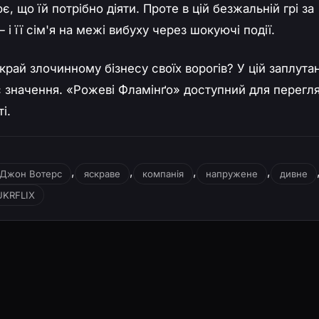
, що їй потрібно діяти. Проте в цій безжальній грі за
 її сім'я на межі вибуху через шокуючі події.
край злочинному бізнесу своїх ворогів? У цій заплутан
ає значення. «Рожеві Фламінґо» доступний для перегл
і.
,
,
,
,
Джон Вотерс
яскраве
компанія
напружене
дивне
UKRFLIX