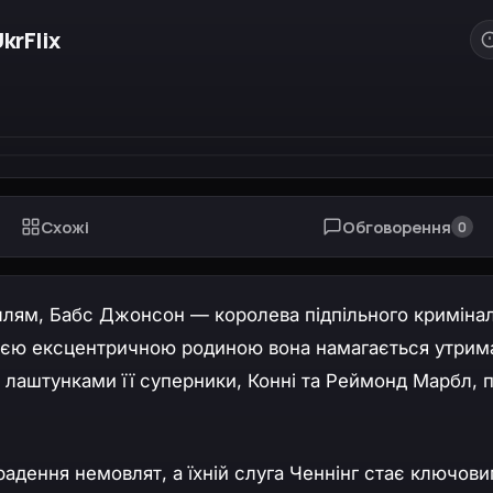
krFlix
Схожі
Обговорення
0
віллям, Бабс Джонсон — королева підпільного кримінал
своєю ексцентричною родиною вона намагається утрим
а лаштунками її суперники, Конні та Реймонд Марбл, 
адення немовлят, а їхній слуга Ченнінг стає ключов