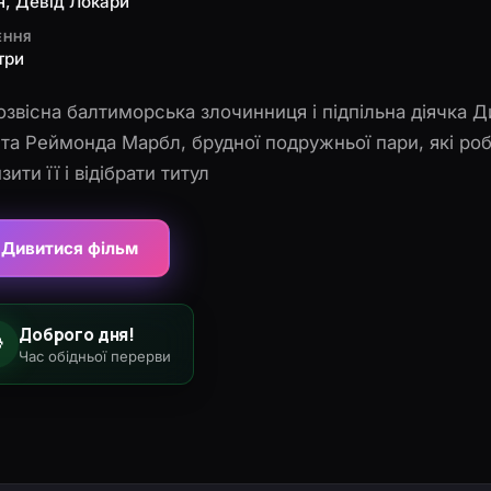
н, Девід Локари
ЕННЯ
три
звісна балтиморська злочинниця і підпільна діячка 
 та Реймонда Марбл, брудної подружньої пари, які ро
ити її і відібрати титул
Дивитися фільм
Доброго дня!

Час обідньої перерви