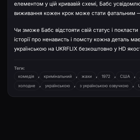
елементом у цій кривавій схемі, Бабс усвідомлює
виживання кожен крок може стати фатальним — і
Чи зможе Бабс відстояти свій статус і покласти 
історії про ненависть і помсту кожна деталь м
українською на UKRFLIX безкоштовно у HD якост
Теги:
,
,
,
,
,
комедія
кримінальний
жахи
1972
США
,
,
,
холодне
українською
з українською озвучкою