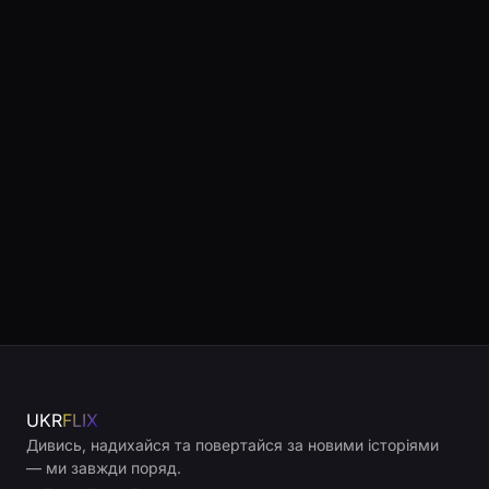
UKR
FLIX
Дивись, надихайся та повертайся за новими історіями
— ми завжди поряд.