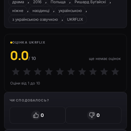
,
,
,
,
драма
2016
Польща
Ришард Буґайскі
,
,
,
ніжне
наодинці
українською
,
з українською озвучкою
UKRFLIX
ОЦІНКА UKRFLIX
0.0
/ 10
ще немає оцінок
Оціни від 1 до 10
ЧИ СПОДОБАЛОСЬ?
0
0