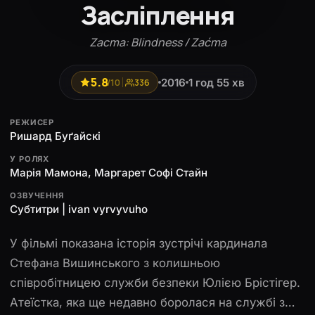
Засліплення
Zacma: Blindness / Zaćma
5.8
2016
1 год 55 хв
/10
336
РЕЖИСЕР
Ришард Буґайскі
У РОЛЯХ
Марія Мамона, Маргарет Софі Стайн
ОЗВУЧЕННЯ
Субтитри | ivan vyrvyvuho
У фільмі показана історія зустрічі кардинала
Стефана Вишинського з колишньою
співробітницею служби безпеки Юлією Брістігер.
Атеїстка, яка ще недавно боролася на службі з