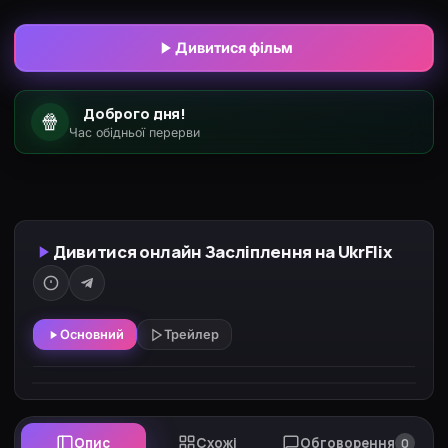
церквою та священиками розуміє, що її уявлення
про світ були хибними й вона опинилася у
Дивитися фільм
глухому куті, тому прагне зустрітися з
кардиналом Вишинським й отримати від нього
Доброго дня!
🍿
духовну пораду, як далі жити.
Час обідньої перерви
Дивитися онлайн Засліплення на UkrFlix
Основний
Трейлер
Опис
Схожі
Обговорення
0