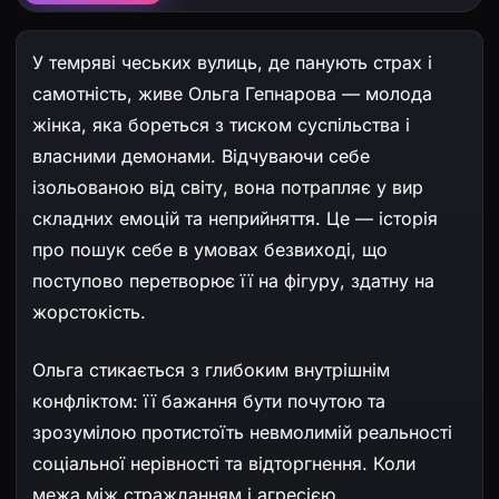
У темряві чеських вулиць, де панують страх і
самотність, живе Ольга Гепнарова — молода
жінка, яка бореться з тиском суспільства і
власними демонами. Відчуваючи себе
ізольованою від світу, вона потрапляє у вир
складних емоцій та неприйняття. Це — історія
про пошук себе в умовах безвиході, що
поступово перетворює її на фігуру, здатну на
жорстокість.
Ольга стикається з глибоким внутрішнім
конфліктом: її бажання бути почутою та
зрозумілою протистоїть невмолимій реальності
соціальної нерівності та відторгнення. Коли
межа між стражданням і агресією