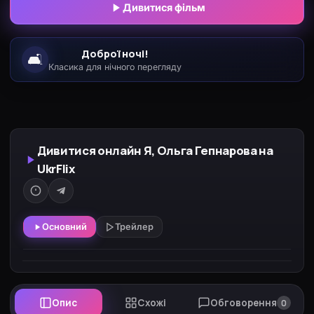
Дивитися фільм
Доброї ночі!
🛋️
Класика для нічного перегляду
Дивитися онлайн Я, Ольга Гепнарова на
UkrFlix
Основний
Трейлер
Опис
Схожі
Обговорення
0