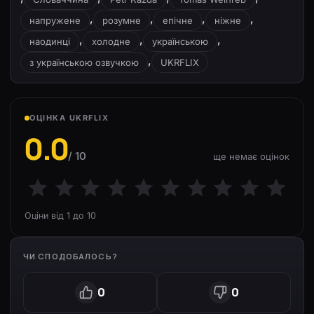
,
,
,
,
напружене
розумне
епічне
ніжне
,
,
,
наодинці
холодне
українською
,
з українською озвучкою
UKRFLIX
ОЦІНКА UKRFLIX
0.0
/ 10
ще немає оцінок
Оціни від 1 до 10
ЧИ СПОДОБАЛОСЬ?
0
0