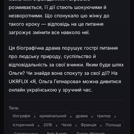
розмивається, її дії стають шокуючими й
незворотними. Що спонукало цю жінку до
такого кроку — відповідь на це питання
загрожує змінити все навколо неї.
Ця біографічна драма порушує гострі питання
про людську природу, суспільство й
відповідальність за свої вчинки. Яким буде шлях
Ольги? Чи знайде вона спокуту за свої дії? На
UKRFLIX «Я, Ольга Гепнарова» можна дивитися
онлайн українською у зручний час.
Теги:
,
,
,
,
біографія
кримінальний
драма
трилер
,
,
,
,
історичний
2016
Чехія
Франція
Польща
,
,
,
,
Словаччина
Petr Kazda
Tomás Weinreb