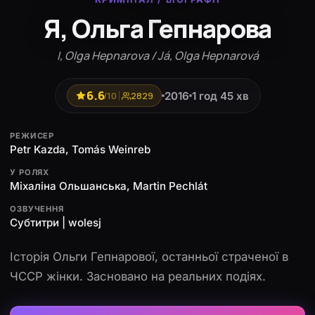
Я, Ольга Гепнарова
I, Olga Hepnarova / Já, Olga Hepnarová
6.6
2016
1 год 45 хв
/10
2829
РЕЖИСЕР
Petr Kazda, Tomás Weinreb
У РОЛЯХ
Міхаліна Ольшанська, Martin Pechlát
ОЗВУЧЕННЯ
Субтитри | wolesj
Історія Ольги Гепнарової, останньої страченої в
ЧССР жінки. Засновано на реальних подіях.