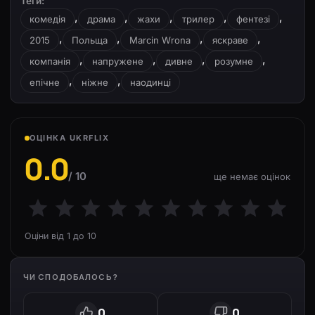
Теги:
,
,
,
,
,
комедія
драма
жахи
трилер
фентезі
,
,
,
,
2015
Польща
Marcin Wrona
яскраве
,
,
,
,
компанія
напружене
дивне
розумне
,
,
епічне
ніжне
наодинці
ОЦІНКА UKRFLIX
0.0
/ 10
ще немає оцінок
Оціни від 1 до 10
ЧИ СПОДОБАЛОСЬ?
0
0