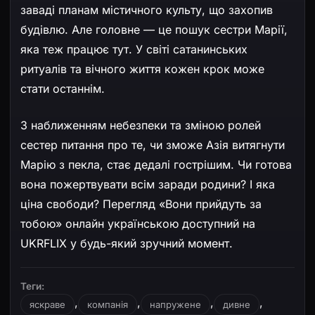
заваді планам містичного культу, що захопив
будівлю. Але головне — це пошук сестри Марії,
яка теж працює тут. У світі сатанинських
ритуалів та вічного життя кожен крок може
стати останнім.
З наближенням небезпеки та зміною ролей
сестер питання про те, чи зможе Азія витягнути
Марію з пекла, стає дедалі гострішим. Чи готова
вона пожертвувати всім заради родини? І яка
ціна свободи? Перегляд «Вони прийдуть за
тобою» онлайн українською доступний на
UKRFLIX у будь-який зручний момент.
Теги:
,
,
,
,
яскраве
компанія
напружене
дивне