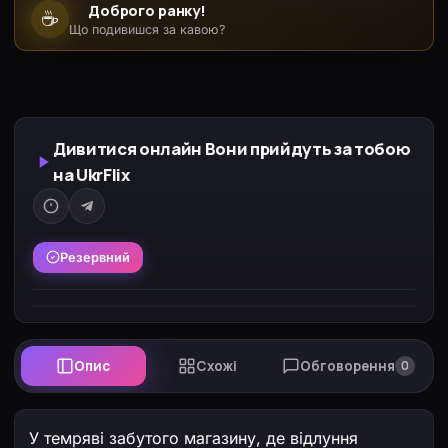
Доброго ранку!
☕
Що подивишся за кавою?
Дивитися онлайн Вони прийдуть за тобою
на UkrFlix
Резервний
Опис
Схожі
Обговорення
0
У темряві забутого магазину, де відлуння