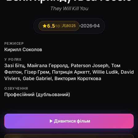
They Will Kill You
6.5
2026
94
/10
8025
РЕЖИСЕР
Кирилл Соколов
У РОЛЯХ
Зазі Бітц, Майгала Герролд, Paterson Joseph, Том
Фелтон, Гізер Грем, Патриція Аркетт, Willie Ludik, David
Viviers, Gabe Gabriel, Виктория Короткова
ОЗВУЧЕННЯ
Професійний (дубльований)
Дивитися фільм