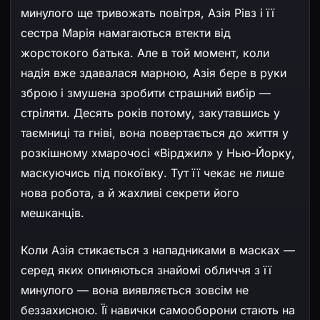
минулого ще тривожать повітря, Азія Рівз і її
сестра Марія намагаються втекти від
жорстокого батька. Але в той момент, коли
надія вже здавалася марною, Азія бере в руки
зброю і змушена зробити страшний вибір —
стріляти. Десять років потому, закутавшись у
таємниці та гніві, вона повертається до життя у
розкішному хмарочосі «Вірджил» у Нью-Йорку,
маскуючись під покоївку. Тут її чекає не лише
нова робота, а й жахливі секрети його
мешканців.
Коли Азія стикається з нападниками в масках —
серед яких опиняються знайомі обличчя з її
минулого — вона виявляється зовсім не
беззахисною. Її навички самооборони стають на