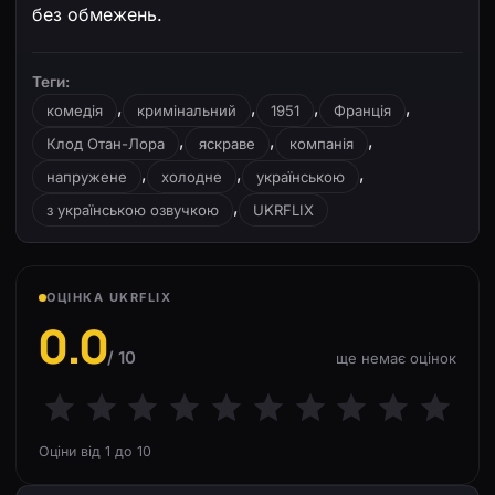
без обмежень.
Теги:
,
,
,
,
комедія
кримінальний
1951
Франція
,
,
,
Клод Отан-Лора
яскраве
компанія
,
,
,
напружене
холодне
українською
,
з українською озвучкою
UKRFLIX
ОЦІНКА UKRFLIX
0.0
/ 10
ще немає оцінок
Оціни від 1 до 10