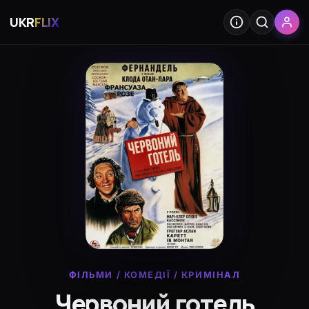
UKR
FLIX
ФІЛЬМИ
/
КОМЕДІЇ
/
КРИМІНАЛ
Червоний готель