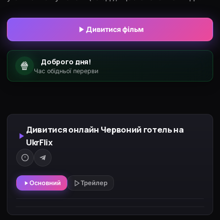
негоди. Там перебувають інші мандрівники,
пасажири поламаного диліжансу. Уся компанія
Дивитися фільм
збирається вечеряти. Дружина власника готелю
Марі вирішує скористатися з присутності
Доброго дня!
🍿
священика і хоче висповідатися. Під час сповіді
Час обідньої перерви
вражений монах довідується, яка смертельна
небезпека нависла над гостями заїзду. Він у
розпачі — як попередити інших гостей, не
порушуючи таємницю сповіді…
Дивитися онлайн Червоний готель на
UkrFlix
Основний
Трейлер