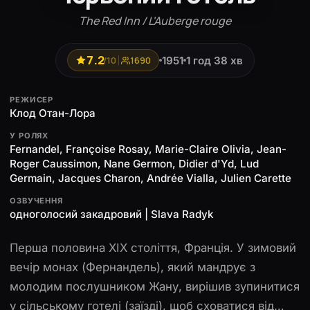
The Red Inn / L'Auberge rouge
7.2
1951
1 год 38 хв
/10
1690
РЕЖИСЕР
Клод Отан-Лора
У РОЛЯХ
Fernandel, Françoise Rosay, Marie-Claire Olivia, Jean-
Roger Caussimon, Nane Germon, Didier d'Yd, Lud
Germain, Jacques Charon, Andrée Vialla, Julien Carette
ОЗВУЧЕННЯ
одноголосий закадровий | Slava Radyk
Перша половина ХІХ століття, Франція. У зимовий
вечір монах (Фернандель), який мандрує з
молодим послушником Жану, вирішив зупинитися
у сільському готелі (заїзді), щоб сховатися від