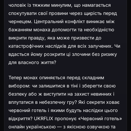
чоловік із тяжким минулим, що намагається
спокутувати свої провини через щирість перед
чернецем. Центральний конфлікт виникає між
бажанням монаха допомогти та необхідністю
викрити правду, яка може призвести до
катастрофічних наслідків для всіх залучених. Чи
вдасться йому розкрити ці злочини без ризику
для власного життя?
Тепер монах опиняється перед складним
вибором: чи залишитися в тіні і зберегти свою
безпеку або ж виступити на захист невинних і
вплутатися в небезпечну гру? Які секрети ховає
червоний готель і якими будуть наслідки цього
відкриття? UKRFLIX пропонує «Червоний готель»
онлайн українською — з якісною озвучкою та