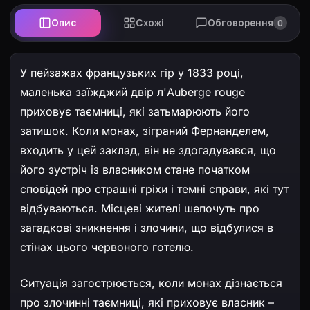
Опис
Схожі
Обговорення
0
У пейзажах французьких гір у 1833 році,
маленька заїжджий двір л'Auberge rouge
приховує таємниці, які затьмарюють його
затишок. Коли монах, зіграний Фернанделем,
входить у цей заклад, він не здогадувався, що
його зустріч із власником стане початком
сповідей про страшні гріхи і темні справи, які тут
відбуваються. Місцеві жителі шепочуть про
загадкові зникнення і злочини, що відбулися в
стінах цього червоного готелю.
Ситуація загострюється, коли монах дізнається
про злочинні таємниці, які приховує власник –