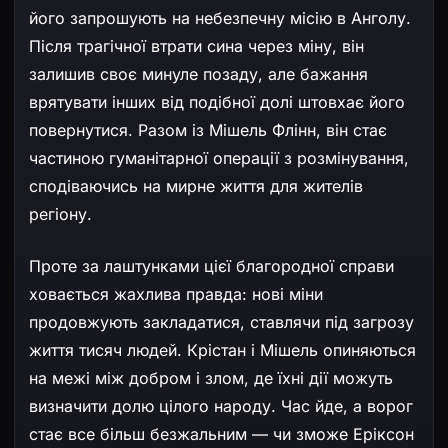
його запрошують на небезпечну місію в Анголу.
Після трагічної втрати сина через міну, він
залишив своє минуле позаду, але бажання
врятувати інших від подібної долі штовхає його
повернутися. Разом із Мішель Флінн, він стає
частиною гуманітарної операції з розмінування,
сподіваючись на мирне життя для жителів
регіону.
Проте за лаштунками цієї благородної справи
ховається жахлива правда: нові міни
продовжують закладатися, ставлячи під загрозу
життя тисяч людей. Крістан і Мішель опиняються
на межі між добром і злом, де їхні дії можуть
визначити долю цілого народу. Час йде, а ворог
стає все більш безжальним — чи зможе Еріксон