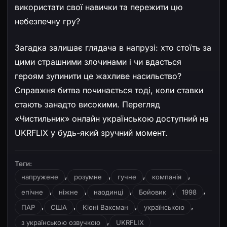
використати свої навички та пережити цю
небезпечну гру?
Загадка залишає глядача в напрузі: хто стоїть за
цими страшними злочинами і чи вдасться
героям зупинити це жахливе насильство?
Справжня битва починається тоді, коли ставки
стають занадто високими. Перегляд
«Чистильник» онлайн українською доступний на
UKRFLIX у будь-який зручний момент.
Теги:
,
,
,
,
напружене
розумне
гучне
компанія
,
,
,
,
,
епічне
ніжне
наодинці
Бойовик
1998
,
,
,
,
ПАР
США
Кіоні Ваксман
українською
,
з українською озвучкою
UKRFLIX