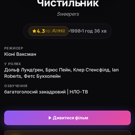
Чистильник
Sweepers
4.3
1998
1 год 36 хв
/10
1992
РЕЖИСЕР
Кіоні Ваксман
У РОЛЯХ
Дольф Лундґрен, Брюс Пейн, Клер Стенсфілд, Ian
Roberts, Фетс Букхолейн
ОЗВУЧЕННЯ
багатоголосий закадровий | НЛО-ТВ
Дивитися фільм