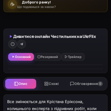
Доброго ранку!
☕
Що подивишся за кавою?
Дивитися онлайн Чистильник на UkrFlix
Основний
Резервний
Трейлер
Опис
Схожі
Обговорення
0
Все змінюється для Крістана Еріксона,
колишнього експерта з підривних робіт, коли