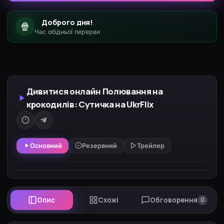
Доброго дня!
🍿
Час обідньої перерви
Дивитися онлайн Полювання на
крокодилів: Сутичка на UkrFlix
Основний
Резервний
Трейлер
Опис
Схожі
Обговорення
0