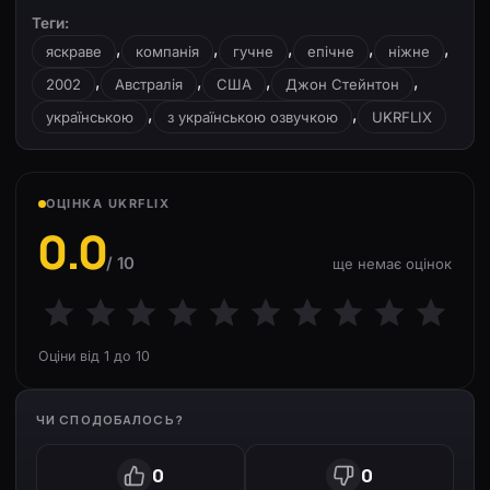
Теги:
,
,
,
,
,
яскраве
компанія
гучне
епічне
ніжне
,
,
,
,
2002
Австралія
США
Джон Стейнтон
,
,
українською
з українською озвучкою
UKRFLIX
ОЦІНКА UKRFLIX
0.0
/ 10
ще немає оцінок
Оціни від 1 до 10
ЧИ СПОДОБАЛОСЬ?
0
0