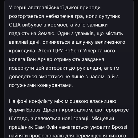
У серці австралійської дикої природи
розгортається небезпечна гра, коли супутник
США вибухає в космосі, а його залишки
падають на Землю. Один з уламків, що містить
важливі дані, опиняється в шлунку величезного
крокодила. Агент ЦРУ Роберт Уілер та його
колега Вон Арчер отримують завдання
повернути цей артефакт до рук влади, але їм
доведеться змагатися не лише з часом, а й з
потужними конкурентами.
На фоні конфлікту між місцевою власницею
ферми Броззі Дрюіт і крокодилом, що тероризує
її стадо, з'являються нові гравці. Місцевий
працівник Сам Флін намагається умовити Броззі
найняти професіоналів для переміщення хижого