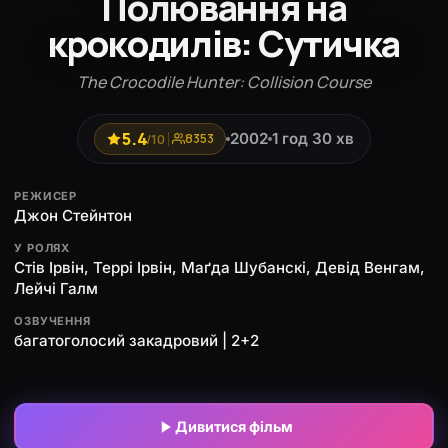
Полювання на
крокодилів: Сутичка
The Crocodile Hunter: Collision Course
5.4
2002
1 год 30 хв
/10
8353
РЕЖИСЕР
Джон Стейнтон
У РОЛЯХ
Стів Ірвін, Террі Ірвін, Маґда Шубанскі, Девід Венгам,
Лейчі Галм
ОЗВУЧЕННЯ
багатоголосий закадровий | 2+2
Дивитися фільм