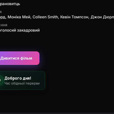
Арановитць
ЯХ
орд, Моніка Мей, Colleen Smith, Кевін Томпсон, Джон Дюр
ЕННЯ
оголосий закадровий
Дивитися фільм
Доброго дня!

Час обідньої перерви