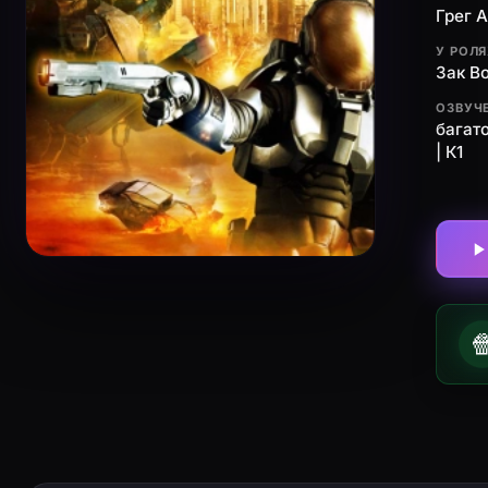
Грег 
У РОЛ
Зак В
ОЗВУЧ
багат
| К1
