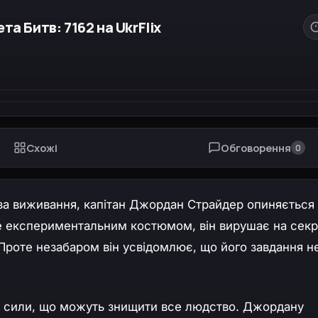
а Битв: 7162 на UkrFlix
Схожі
Обговорення
0
 за виживання, капітан Джордан Страйдер опиняється
е експериментальним костюмом, він вирушає на сек
 Проте незабаром він усвідомлює, що його завдання н
ся сили, що можуть знищити все людство. Джордану