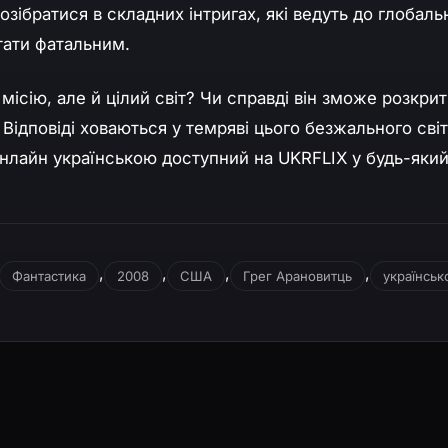
зібратися в складних інтригах, які ведуть до глобаль
тати фатальним.
ісію, але й цілий світ? Чи справді він зможе розкри
Відповіді ховаються у темряві цього безжального світ
онлайн українською доступний на UKRFLIX у будь-яки
,
,
,
,
Фантастика
2008
США
Грег Арановитць
українсь