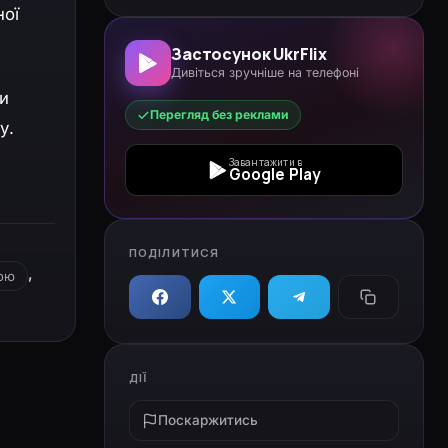
ної
Застосунок UkrFlix
Дивіться зручніше на телефоні
ти
Перегляд без реклами
у.
й
Завантажити в
Google Play
ПОДІЛИТИСЯ
,
кою
ДІЇ
Поскаржитись