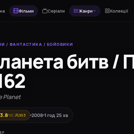
на
Фільми
Серіали
Жанри
Колекції
МИ
/
ФАНТАСТИКА
/
БОЙОВИКИ
ланета битв / 
162
e Planet
3.8
2008
1 год 25 хв
/10
953
ЕР