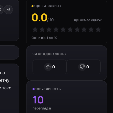
ОЦІНКА UKRFLIX
0.0
/ 10
ще немає оцінок
Оціни від 1 до 10
ЧИ СПОДОБАЛОСЬ?
0
0
 на
ретну
е таке
ПОПУЛЯРНІСТЬ
10
переглядів