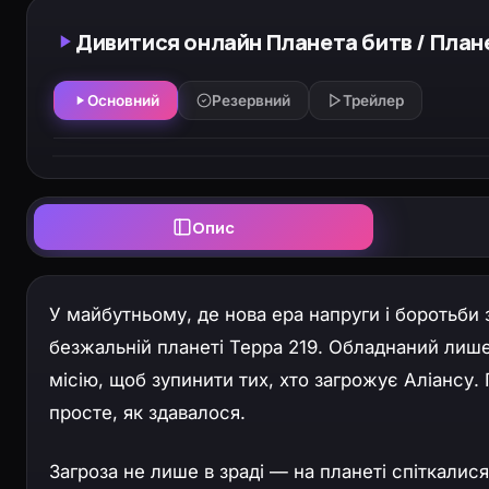
Дивитися онлайн Планета битв / Планет
Основний
Резервний
Трейлер
Опис
У майбутньому, де нова ера напруги і боротьби
безжальній планеті Терра 219. Обладнаний лиш
місію, щоб зупинити тих, хто загрожує Аліансу.
просте, як здавалося.
Загроза не лише в зраді — на планеті спіткали