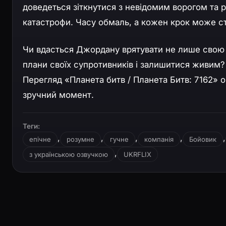
доведеться зіткнутися з невідомим ворогом та ро
катастрофи. Часу обмаль, а кожен крок може с
Чи вдасться Джордану врятувати не лише свою м
плани своїх супротивників і залишитися живим? 
Перегляд «Планета битв / Планета Битв: 7162» 
зручний момент.
Теги:
,
,
,
,
,
епічне
розумне
гучне
компанія
Бойовик
,
з українською озвучкою
UKRFLIX