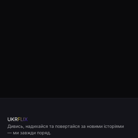
UKR
FLIX
Дивись, надихайся та повертайся за новими історіями
— ми завжди поряд.