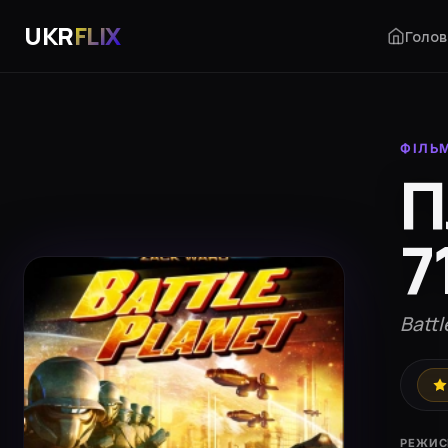
UKR
FLIX
Голов
ФІЛЬ
П
7
Battl
РЕЖИС