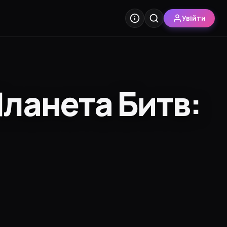
Увійти
Планета Битв: