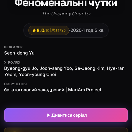
Феноменальні чутки
The Uncanny Counter
8.0
2020
1 год 5 хв
/10
13723
РЕЖИСЕР
Seon-dong Yu
У РОЛЯХ
Byeong-gyu Jo, Joon-sang Yoo, Se-Jeong Kim, Hye-ran
Yeom, Yoon-young Choi
ОЗВУЧЕННЯ
багатоголосий закадровий | MariAm Project
Дивитися серіал