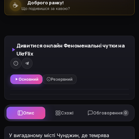
Доброго ранку!
☕
Що подивишся за кавою?
Дивитися онлайн Феноменальні чутки на
UkrFlix
Основний
Резервний
Опис
Схожі
Обговорення
0
У вигаданому місті Чунджин, де темрява