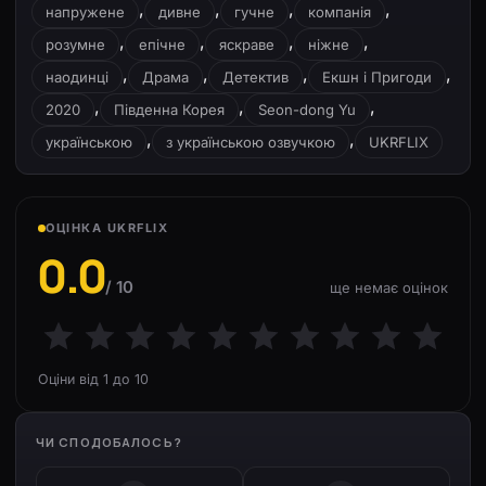
,
,
,
,
напружене
дивне
гучне
компанія
,
,
,
,
розумне
епічне
яскраве
ніжне
,
,
,
,
наодинці
Драма
Детектив
Екшн і Пригоди
,
,
,
2020
Південна Корея
Seon-dong Yu
,
,
українською
з українською озвучкою
UKRFLIX
ОЦІНКА UKRFLIX
0.0
/ 10
ще немає оцінок
Оціни від 1 до 10
ЧИ СПОДОБАЛОСЬ?