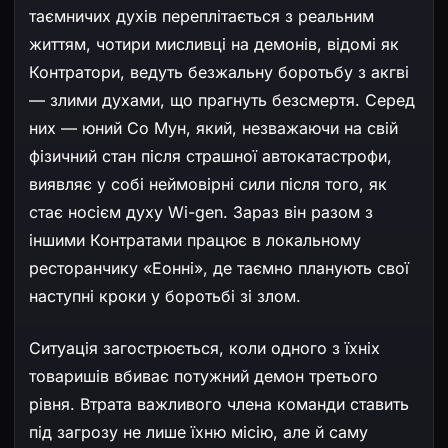
таємничих духів переплітається з реальним
життям, чотири мисливці на демонів, відомі як
Контратори, ведуть безжальну боротьбу з акгві
— злими духами, що прагнуть безсмертя. Серед
них — юний Со Мун, який, незважаючи на свій
фізичний стан після страшної автокатастрофи,
виявляє у собі неймовірні сили після того, як
стає носієм духу Wi-gen. Зараз він разом з
іншими Контратами працює в локальному
ресторанчику «Еонні», де таємно планують свої
наступні кроки у боротьбі зі злом.
Ситуація загострюється, коли одного з їхніх
товаришів вбиває потужний демон третього
рівня. Втрата важливого члена команди ставить
під загрозу не лише їхню місію, але й саму