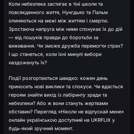
Коли небезпека застигає в тіні школи та
повсякденного життя, Нунгдьяо та Пальм
опиняються на межі між життям і смертю.
Зростаюча напруга між ними спонукає їх до дій
— від пошуків правди до боротьби за
виживання. Чи зможе дружба перемогти страх?
І що станеться, коли їхні минулі вибори
наздоженуть їх?
Події розгортаються швидко: кожен день
приносить нові виклики та спокуси. Чи вдасться
героям знайти вихід із лабіринту зради та
небезпеки? Або ж вони стануть жертвами
обставин? Перегляд «Ніколи не відпускай мене»
онлайн українською доступний на UKRFLIX у
будь-який зручний момент.