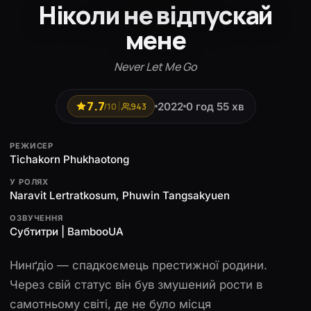
Ніколи не відпускай
мене
Never Let Me Go
7.7
2022
0 год 55 хв
/10
943
РЕЖИСЕР
Tichakorn Phukhaotong
У РОЛЯХ
Naravit Lertratkosum, Phuwin Tangsakyuen
ОЗВУЧЕННЯ
Субтитри | BambooUA
Нинґдіо — спадкоємець престижної родини.
Через свій статус він був змушений рости в
самотньому світі, де не було місця