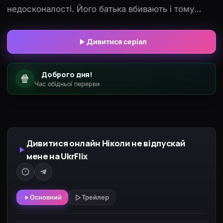
недосконалості. Його батька вбивають і тому
хлопець стає на чолі родини. Проте життя мами
та юнака все ще знаходяться в небезпеці.
Дивитися серіал
Зрештою, було вирішено найняти Палма, аби той
захищав юного панича від небезпек у школі та
Доброго дня!
🍿
поза нею. Поява нового охоронця в мінливому
Час обідньої перерви
житті Нинґдіо змусить його відчути нові емоції.
Дивитися онлайн Ніколи не відпускай
мене на UkrFlix
Основний
Трейлер