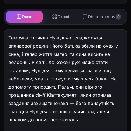
Опис
Схожі
Обговорення
0
Темрява оточила Нунгдьяо, спадкоємця
впливової родини: його батька вбили на очах у
сина, і тепер життя матері та сина висить на
волосині. У світі, де кожен рух може стати
останнім, Нунгдьяо змушений сховатися від
небезпеки, яка загрожує йому з усіх боків. На
допомогу приходить Пальм, син вірного
працівника сім'ї Кіаттакулметі, який отримав
завдання захищати юнака — його присутність
стає для Нунгдьяо не лише захистом, але й
шляхом до нових переживань.