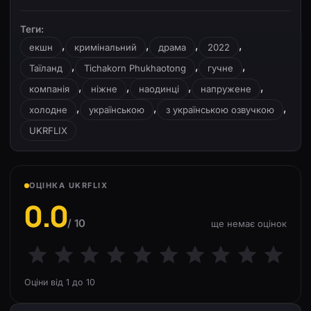
Теги:
,
,
,
,
екшн
кримінальний
драма
2022
,
,
,
Таїланд
Tichakorn Phukhaotong
гучне
,
,
,
,
компанія
ніжне
наодинці
напружене
,
,
,
холодне
українською
з українською озвучкою
UKRFLIX
ОЦІНКА UKRFLIX
0.0
/ 10
ще немає оцінок
Оціни від 1 до 10