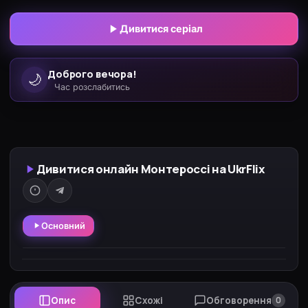
відстороненість від власної справи. Якось
спокійне життя героя порушується, і він розуміє,
Дивитися серіал
що небезпека підійшла надто близько.
Доброго вечора!
🌙
Час розслабитись
Дивитися онлайн Монтероссі на UkrFlix
Основний
Опис
Схожі
Обговорення
0