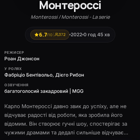
Монтероссі
Monterossi / Monterossi - La serie
6.7
2022
0 год 45 хв
/10
372
РЕЖИСЕР
Роан Джонсон
У РОЛЯХ
Фабріціо Бентівольо, Дієго Рибон
ОЗВУЧЕННЯ
багатоголосий закадровий | MGG
Карло Монтероссі давно звик до успіху, але не
відчуває радості від роботи, яка зробила його
відомим. Він створює гучні шоу, спостерігає за
чужими драмами та дедалі сильніше відчуває