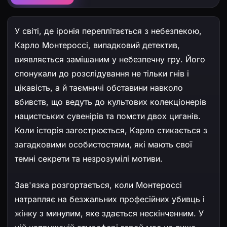
У світі, де іронія переплітається з небезпекою,
Карло Монтероссі, випадковий детектив,
виявляється замішаним у небезпечну гру. Його
спонукали до розслідування не тільки гнів і
цікавість, а й таємничі обставини навколо
вбивств, що ведуть до культових колекціонерів
нацистських сувенірів та помсти двох циганів.
Коли історія загострюється, Карло стикається з
загадковими особистостями, які мають свої
темні секрети та незрозумілі мотиви.
Зав'язка розгортається, коли Монтероссі
натрапляє на безжальних професійних убивць і
жінку з минулим, яке здається нескінченним. У