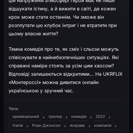
цій напруженій атмосфері герой має не лише
відшукати істину, а й вижити в світі, де кожен
крок може стати останнім. Чи зможе він
розплутати цю клубок інтриг і не втратити при
цьому власне життя?
Темна комедія про те, як сміх і сльози можуть
співіснувати в найнебезпечніших ситуаціях. Які
справжні наміри стоять за усім цим хаосом?
Відповіді залишаються відкритими... На UKRFLIX
«Монтероссі» можна дивитися онлайн
українською у зручний час.
Теги:
,
,
,
,
кримінальний
трилер
комедія
2022
,
,
,
,
Італія
Роан Джонсон
яскраве
компанія