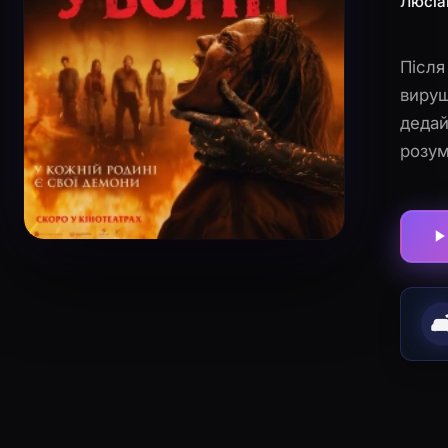
Люсіа
Після
вируш
дедай
розум
🛋