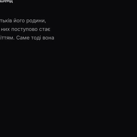
л Шенд
тьків його родини,
 них поступово стає
ттям. Саме тоді вона