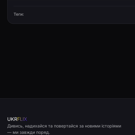
Теги:
UKR
FLIX
Дивись, надихайся та повертайся за новими історіями
— ми завжди поряд.