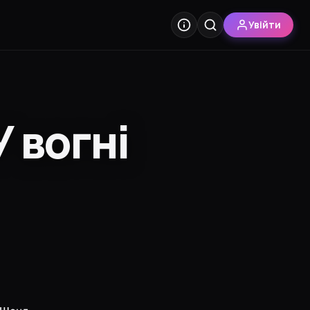
Увійти
У вогні