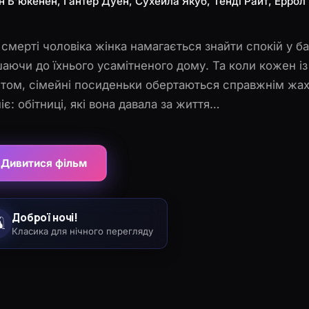
н Б'юкенен, Гантер Дуен, Сухейла Якуб, Тенді Райт, Ерро
 смерті чоловіка жінка намагається знайти спокій у ба
аючи до їхнього усамітненого дому. Та коли кожен із
том, сімейні посиденьки обертаються справжнім жахі
іє: обітниці, які вона давала за життя…
Дивитися фільм
Доброї ночі!
️
Класика для нічного перегляду