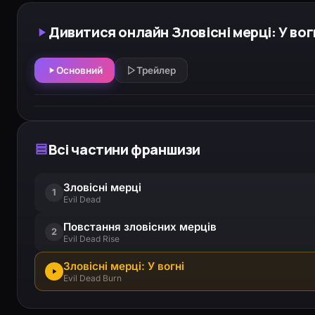
Дивитися онлайн Зловісні мерці: У вогн
Основний
Трейлер
Всі частини франшизи
Зловісні мерці
1
Evil Dead
Повстання зловісних мерців
2
Evil Dead Rise
Зловісні мерці: У вогні
Evil Dead Burn