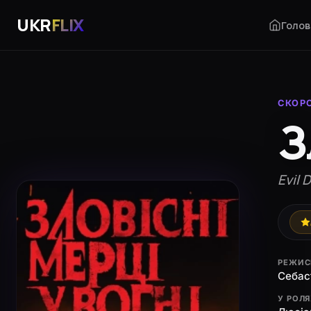
UKR
FLIX
Голов
СКОР
З
Evil 
РЕЖИС
Себас
У РОЛ