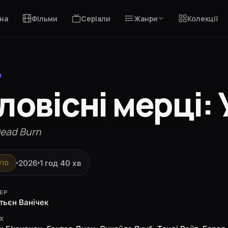
на
Фільми
Серіали
Жанри
Колекції
О
ловісні мерці: 
Dead Burn
2026
1 год 40 хв
/10
ЕР
тьєн Ванічек
ЯХ