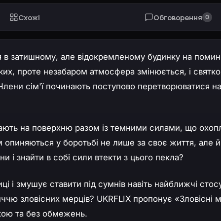
Схожі
Обговорення
0
ся в затишному, але відокремленому будинку на помин
ьких, проте незабаром атмосфера змінюється, і святк
Члени сім'ї починають поступово перетворюватися н
ивають на поверхню разом із темними силами, що охо
м опиняються у боротьбі не лише за своє життя, але й
и і знайти в собі сили втекти з цього пекла?
ці і змушує ставити під сумнів навіть найближчі стос
ччю зловісних мерців? UKRFLIX пропонує «Зловісні м
кою та без обмежень.