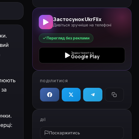
Застосунок UkrFlix
Дивіться зручніше на телефоні
ки.
Перегляд без реклами
овий
Завантажити в
а
Google Play
плюють
ПОДІЛИТИСЯ
 за
унки.
ДІЇ
ерці:
Поскаржитись