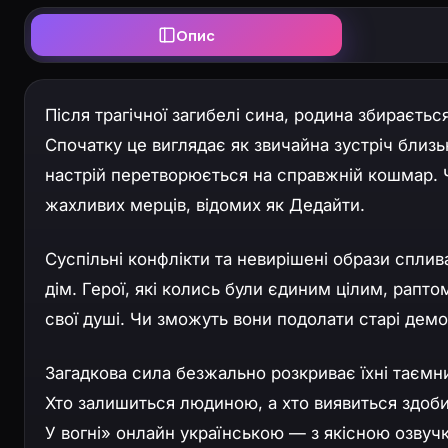
Опис
Після трагічної загибелі сина, родина збираєть
Спочатку це виглядає як звичайна зустріч близ
настрій перетворюється на справжній кошмар. 
жахливих мерців, відомих як Дедайти.
Суспільні конфлікти та невирішені образи спл
дім. Герої, які колись були єдиним цілим, рапто
свої душі. Чи зможуть вони подолати старі демон
Загадкова сила безжально розкриває їхні таємни
Хто залишиться людиною, а хто виявиться здоби
У вогні» онлайн українською — з якісною озвуч