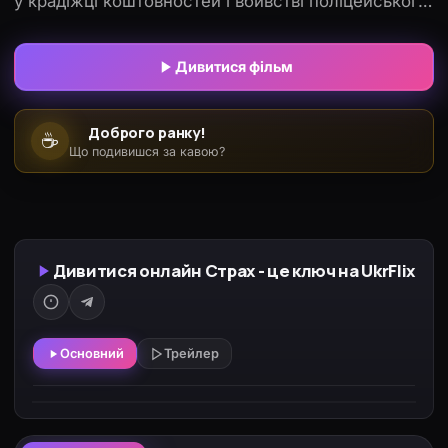
у крадіжці коштовностей і вбивстві поліцейського,
але Толбот тікає прямо із залу суду ...Цікавий
сюжет, відмінна музика Роя Бадда і
Дивитися фільм
десятихвилинна автомобільна гонитва занурюють
у неперевершену атмосферу гостросюжетних
Доброго ранку!
☕
фільмів 70-х років.
Що подивишся за кавою?
Дивитися онлайн Страх - це ключ на UkrFlix
Основний
Трейлер