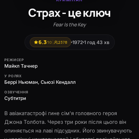
Страх - це ключ
Fear Is the Key
6.3
1972
1 год 43 хв
/10
2378
РЕЖИСЕР
Майкл Тачнер
У РОЛЯХ
Беррі Ньюман, Сьюзі Кендалл
ОЗВУЧЕННЯ
Субтитри
В авіакатастрофі гине сім'я головного героя
Джона Толбота. Через три роки після цього він
опиняється на лаві підсудних. Його звинувачують