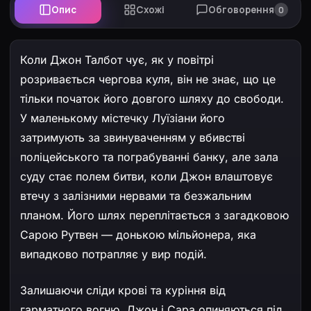
Опис
Схожі
Обговорення
0
Коли Джон Талбот чує, як у повітрі
розривається чергова куля, він не знає, що це
тільки початок його довгого шляху до свободи.
У маленькому містечку Луїзіани його
затримують за звинуваченням у вбивстві
поліцейського та пограбуванні банку, але зала
суду стає полем битви, коли Джон влаштовує
втечу з залізними нервами та безжальним
планом. Його шлях переплітається з загадковою
Сарою Рутвен — донькою мільйонера, яка
випадково потрапляє у вир подій.
Залишаючи сліди крові та куріння від
гарматного вогню, Джон і Сара опиняються під