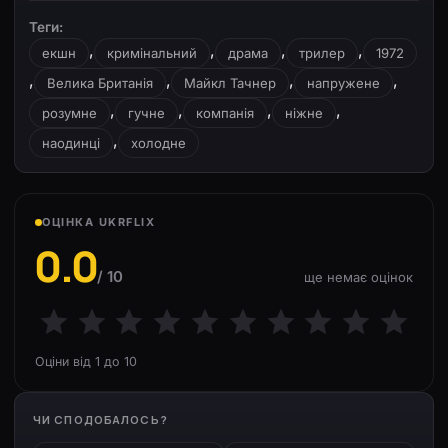
Теги:
,
,
,
,
екшн
кримінальний
драма
трилер
1972
,
,
,
,
Велика Британія
Майкл Тачнер
напружене
,
,
,
,
розумне
гучне
компанія
ніжне
,
наодинці
холодне
ОЦІНКА UKRFLIX
0.0
/ 10
ще немає оцінок
Оціни від 1 до 10
ЧИ СПОДОБАЛОСЬ?