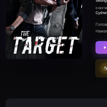
Seung
ОЗВУЧ
Субти
Голов
Намаг