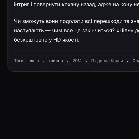
інтриг і повернути кохану назад, адже на кону н
Чи зможуть вони подолати всі перешкоди та знай
наступають — чим все це закінчиться? «Ціль» 
безкоштовно у HD якості.
,
,
,
,
Теги:
екшн
трилер
2014
Південна Корея
Ch