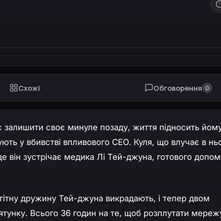
Схожі
Обговорення
0
є залишити своє минуле позаду, життя підносить йом
ть у вбивстві впливового CEO. Куля, що влучає в ньо
 де він зустрічає медика Лі Тей-джуна, готового допом
гітну дружину Тей-джуна викрадають, і тепер двом
ятунку. Всього 36 годин на те, щоб розплутати мереж