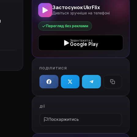
Застосунок UkrFlix
Дивіться зручніше на телефоні
и
Перегляд без реклами
Завантажити в
Google Play
ПОДІЛИТИСЯ
ДІЇ
Поскаржитись