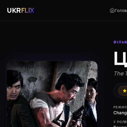
UKR
FLIX
Голов
ФІЛЬ
Ц
The T
РЕЖИС
Chang
У РОЛ