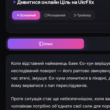
Дивитися онлайн Ціль на UkrFlix
Основний
Резервний
Трейлер
Опис
Коли відставний найманець Баек Єо-хун вирішу
несподіваний поворот — його раптово звинувачую
час втечі, змушує Єо-хуна опинитися в лікарні,
йому вирватися з лап переслідувачів.
Проте ситуація стає ще небезпечнішою, коли ва
чоловікам потрібно об'єднати свої сили для пор