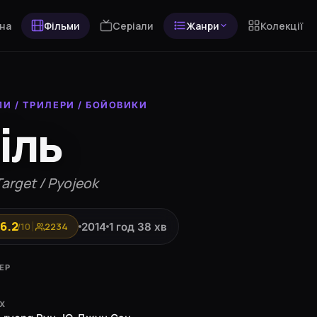
на
Фільми
Серіали
Жанри
Колекції
МИ
/
ТРИЛЕРИ
/
БОЙОВИКИ
іль
arget / Pyojeok
6.2
2014
1 год 38 хв
/10
2234
ЕР
ЯХ