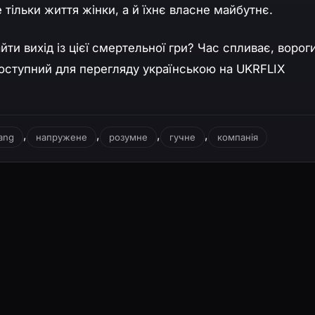
е тільки життя жінки, а й їхнє власне майбутнє.
ти вихід із цієї смертельної гри? Час спливає, ворог
доступний для перегляду українською на UKRFLIX
,
,
,
,
ang
напружене
розумне
гучне
компанія