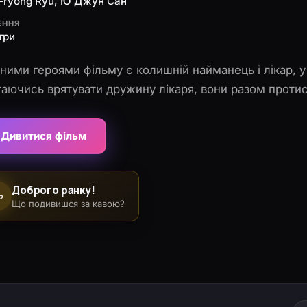
-ryong Ryu, Ю Джун Сан
ЕННЯ
три
ними героями фільму є колишній найманець і лікар, у
аючись врятувати дружину лікаря, вони разом проти
Дивитися фільм
Доброго ранку!
☕
Що подивишся за кавою?