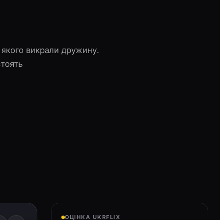
 якого викрали дружину.
стоять
ОЦІНКА UKRFLIX