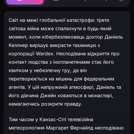
Світ на межі глобальної катастрофи: третя
світова війна може спалахнути в будь-який
момент, коли кібербезпековець доктор Даніель
Келлнер вирішує викрасти таємницю з
корпорації Wardex. Несподіване відкриття про
контакт людства з інопланетянами стає його
квитком у небезпечну гру, де він
перетворюється на мішень для федеральних
агентів. У цій напруженій атмосфері, Даніель та
його дівчина Джейн ховаються в монастирі,
намагаючись розкрити правду.
Тим часом у Канзас-Сіті телевізійна
метеорологиня Маргарет Ферчайлд несподівано