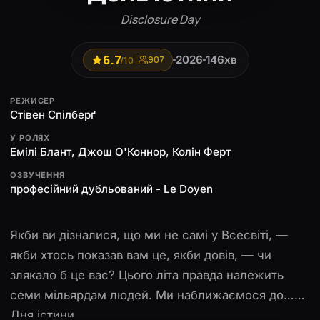
Disclosure Day
6.7
2026
146хв
/10
907
РЕЖИСЕР
Стівен Спілберґ
У РОЛЯХ
Емілі Блант, Джош О'Коннор, Колін Ферт
ОЗВУЧЕННЯ
професійний дубльований - Le Doyen
Якби ви дізналися, що ми не самі у Всесвіті, —
якби хтось показав вам це, якби довів, — чи
злякало б це вас? Цього літа правда належить
семи мільярдам людей. Ми наближаємося до…
Дня істини.