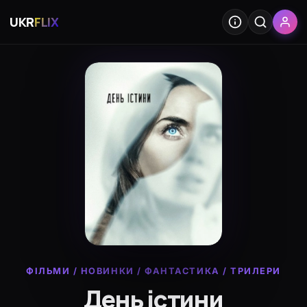
UKR
FLIX
ФІЛЬМИ
/
НОВИНКИ
/
ФАНТАСТИКА
/
ТРИЛЕРИ
День істини