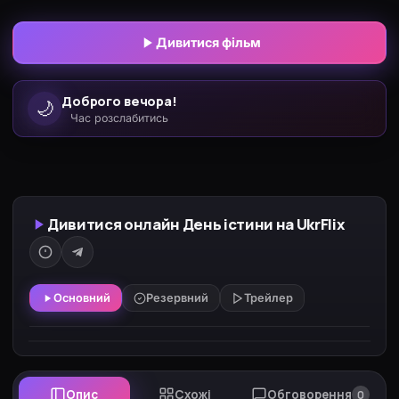
Дивитися фільм
Доброго вечора!
🌙
Час розслабитись
Дивитися онлайн День істини на UkrFlix
Основний
Резервний
Трейлер
Опис
Схожі
Обговорення
0