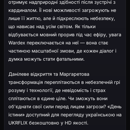
отримує надприродні здібності після зустрічі з
кардиналом. Її нові можливості загрожують не
лише її життю, але й підкреслюють небезпеку,
що нависає над усім світом. Як тільки
відбувається мовний прорив під час ефіру, увага
Wardex переключається на неї — вона стає
частиною масштабної змови, де кожен діалог і
думка можуть стати фатальними.
Данілеве відкриття та Маргаретова
трансформація переплітаються в небезпечній грі
розуму і технології, де невідомість і страх
сплітаються в єдине ціле. Чи зможуть вони
об'єднати свої сили перед лицем загрози? «День
істини» доступний для перегляду українською на
UKRFLIX безкоштовно у HD якості.